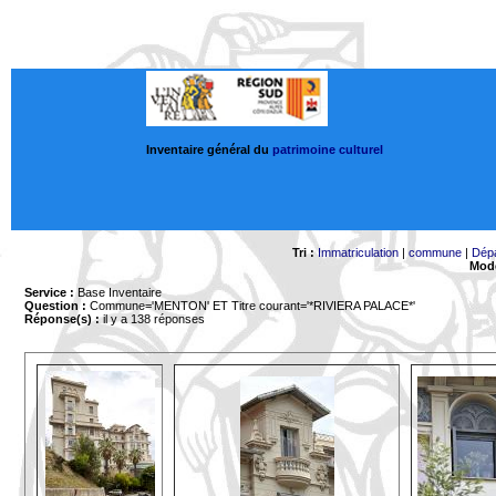
Inventaire général du
patrimoine culturel
Tri :
Immatriculation
|
commune
|
Dép
Mode
Service :
Base Inventaire
Question :
Commune='MENTON'
ET Titre courant='*RIVIERA PALACE*'
Réponse(s) :
il y a 138 réponses