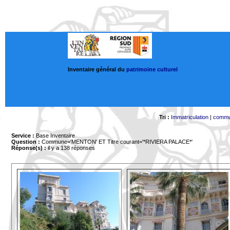
Inventaire général du
patrimoine culturel
Tri :
Immatriculation
|
comm
Service :
Base Inventaire
Question :
Commune='MENTON'
ET Titre courant='*RIVIERA PALACE*'
Réponse(s) :
il y a 138 réponses