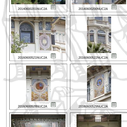
20140600201NUC2A
20140600200NUC2A
20160600521NUC2A
20160600522NUC2A
20160600528NUC2A
20160600529NUC2A