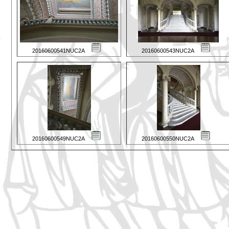
20160600541NUC2A
20160600543NUC2A
20160600549NUC2A
20160600550NUC2A