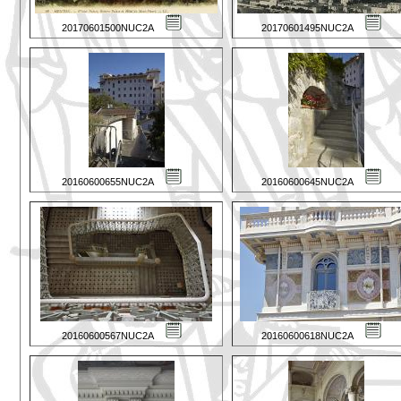
20170601500NUC2A
20170601495NUC2A
20160600655NUC2A
20160600645NUC2A
20160600567NUC2A
20160600618NUC2A