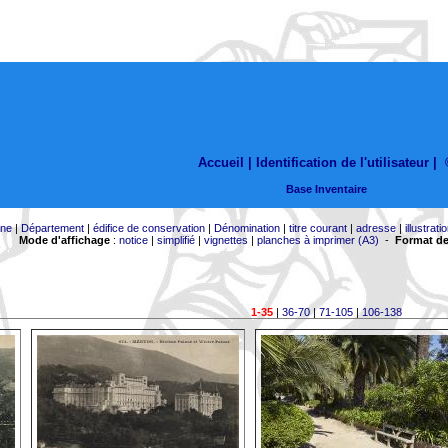
Accueil |
Identification de l'utilisateur
|
Base Inventaire
ne
|
Département
|
édifice de conservation
|
Dénomination
|
titre courant
|
adresse
|
illustrati
Mode d'affichage
:
notice
|
simplifié
|
vignettes
|
planches à imprimer (A3)
-
Format de
1-35
|
36-70
|
71-105
|
106-138