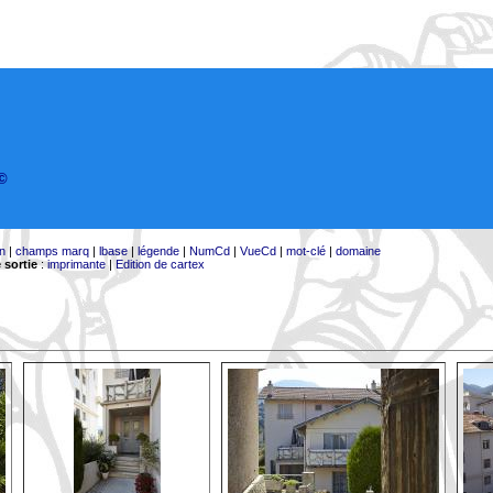
©
on
|
champs marq
|
lbase
|
légende
|
NumCd
|
VueCd
|
mot-clé
|
domaine
 sortie
:
imprimante
|
Edition de cartex