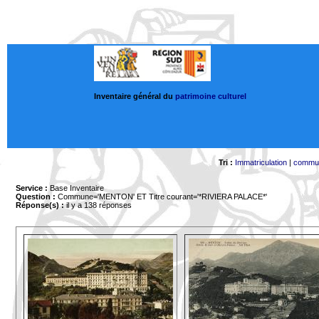
Inventaire général du
patrimoine culturel
Tri :
Immatriculation
|
commu
Service :
Base Inventaire
Question :
Commune='MENTON'
ET Titre courant='*RIVIERA PALACE*'
Réponse(s) :
il y a 138 réponses