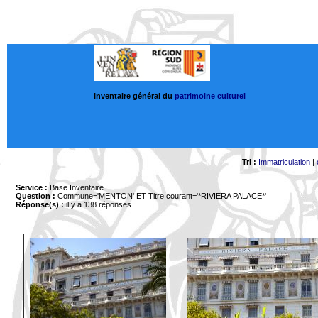
Inventaire général du
patrimoine culturel
Tri :
Immatriculation
|
Service :
Base Inventaire
Question :
Commune='MENTON'
ET Titre courant='*RIVIERA PALACE*'
Réponse(s) :
il y a 138 réponses