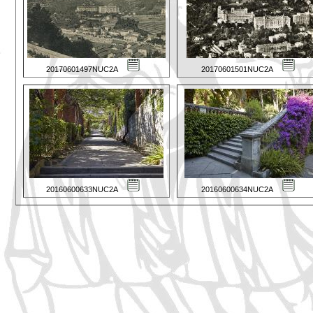
20170601497NUC2A
20170601501NUC2A
20160600633NUC2A
20160600634NUC2A