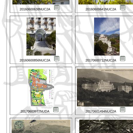
20160600638NUC2A
20160600641NUC2A
20160600856NUC2A
20170600712NUC2A
20170603977NUDA
20170601494NUC2A