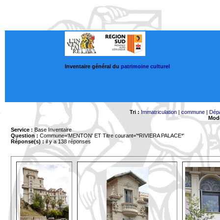
Inventaire général du
patrimoine culturel
Tri :
Immatriculation
|
commune
|
Dép
Mode
Service :
Base Inventaire
Question :
Commune='MENTON'
ET Titre courant='*RIVIERA PALACE*'
Réponse(s) :
il y a 138 réponses