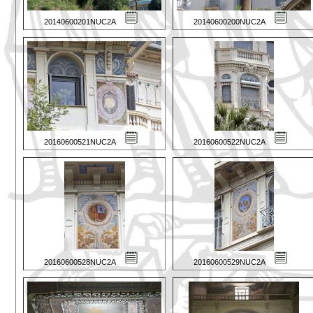
20140600201NUC2A
20140600200NUC2A
20160600521NUC2A
20160600522NUC2A
20160600528NUC2A
20160600529NUC2A