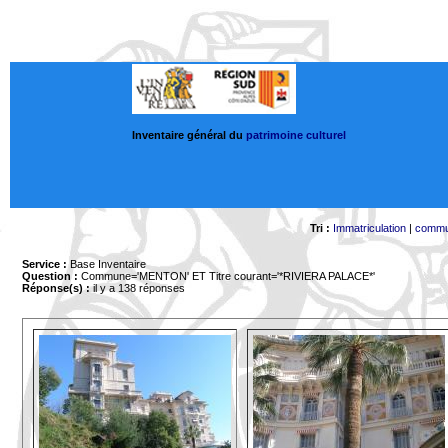
Inventaire général du
patrimoine culturel
Tri :
Immatriculation
|
comm
Service :
Base Inventaire
Question :
Commune='MENTON'
ET Titre courant='*RIVIERA PALACE*'
Réponse(s) :
il y a 138 réponses