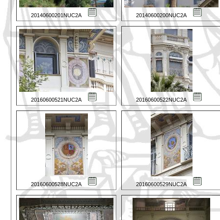
20140600201NUC2A
20140600200NUC2A
20160600521NUC2A
20160600522NUC2A
20160600528NUC2A
20160600529NUC2A