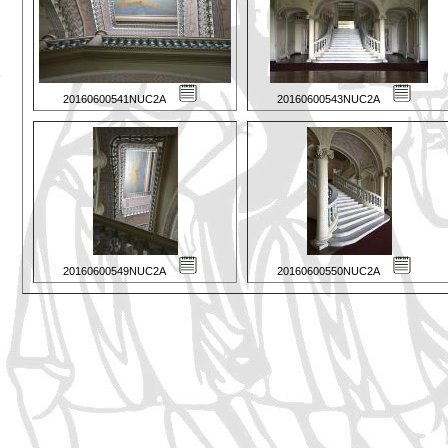
20160600541NUC2A
20160600543NUC2A
20160600549NUC2A
20160600550NUC2A