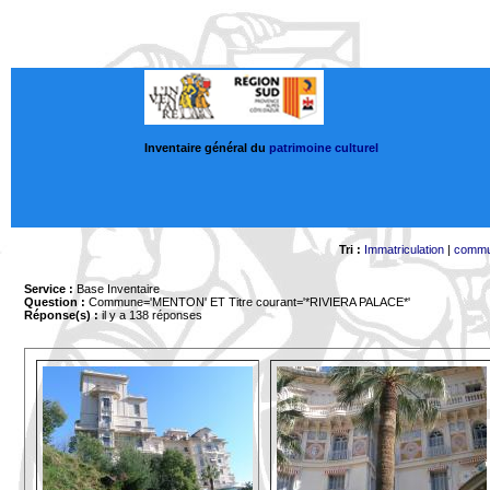
Inventaire général du
patrimoine culturel
Tri :
Immatriculation
|
comm
Service :
Base Inventaire
Question :
Commune='MENTON'
ET Titre courant='*RIVIERA PALACE*'
Réponse(s) :
il y a 138 réponses