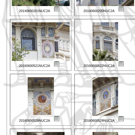
20140600201NUC2A
20140600200NUC2A
20160600521NUC2A
20160600522NUC2A
20160600528NUC2A
20160600529NUC2A