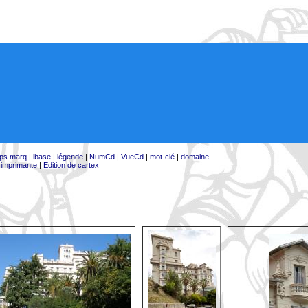
ps marq
|
lbase
|
légende
|
NumCd
|
VueCd
|
mot-clé
|
domaine
:
imprimante
|
Edition de cartex