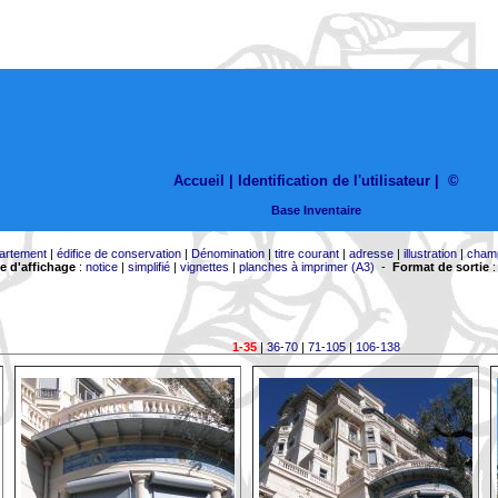
Accueil |
Identification de l'utilisateur
|
©
Base Inventaire
artement
|
édifice de conservation
|
Dénomination
|
titre courant
|
adresse
|
illustration
|
cham
 d'affichage
:
notice
|
simplifié
|
vignettes
|
planches à imprimer (A3)
-
Format de sortie
1-35
|
36-70
|
71-105
|
106-138