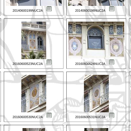
20140600199NUC2A
20140600198NUC2A
20160600523NUC2A
20160600524NUC2A
20160600530NUC2A
20160600531NUC2A