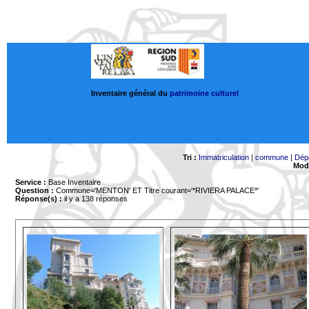
Inventaire général du
patrimoine culturel
Tri :
Immatriculation
|
commune
|
Dép
Mode
Service :
Base Inventaire
Question :
Commune='MENTON'
ET Titre courant='*RIVIERA PALACE*'
Réponse(s) :
il y a 138 réponses