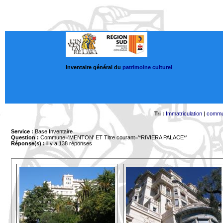
Inventaire général du
patrimoine culturel
Tri :
Immatriculation
|
comm
Service :
Base Inventaire
Question :
Commune='MENTON'
ET Titre courant='*RIVIERA PALACE*'
Réponse(s) :
il y a 138 réponses