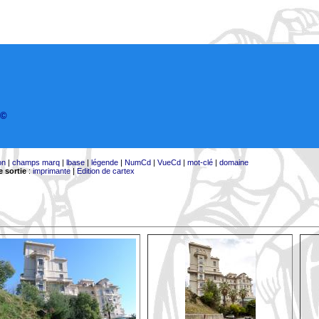
©
on
|
champs marq
|
lbase
|
légende
|
NumCd
|
VueCd
|
mot-clé
|
domaine
 sortie
:
imprimante
|
Edition de cartex