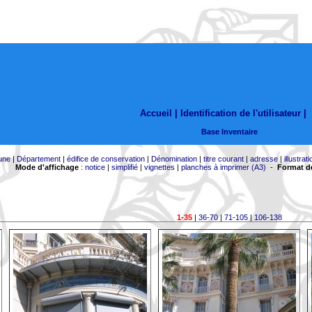
Accueil |
Identification de l'utilisateur
|
Base Inventaire
une
|
Département
|
édifice de conservation
|
Dénomination
|
titre courant
|
adresse
|
illustrati
Mode d'affichage
:
notice
|
simplifié
|
vignettes
|
planches à imprimer (A3)
-
Format de
1-35
|
36-70
|
71-105
|
106-138