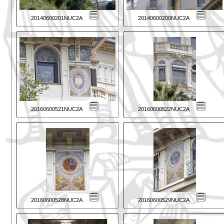
20140600201NUC2A
20140600200NUC2A
20160600521NUC2A
20160600522NUC2A
20160600528NUC2A
20160600529NUC2A