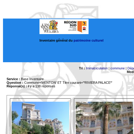
Inventaire général du
patrimoine culturel
Tri :
Immatriculation
|
commune
|
Dép
Mode
Service :
Base Inventaire
Question :
Commune='MENTON'
ET Titre courant='*RIVIERA PALACE*'
Réponse(s) :
il y a 138 réponses