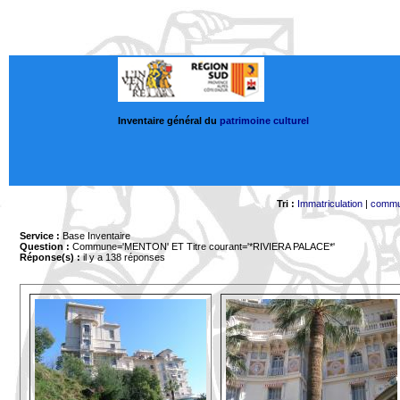
Inventaire général du
patrimoine culturel
Tri :
Immatriculation
|
comm
Service :
Base Inventaire
Question :
Commune='MENTON'
ET Titre courant='*RIVIERA PALACE*'
Réponse(s) :
il y a 138 réponses