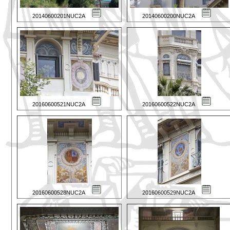
20140600201NUC2A
20140600200NUC2A
20160600521NUC2A
20160600522NUC2A
20160600528NUC2A
20160600529NUC2A