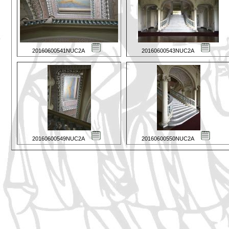
20160600541NUC2A
20160600543NUC2A
20160600549NUC2A
20160600550NUC2A