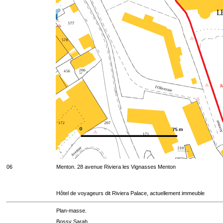
06
Menton. 28 avenue Riviera les Vignasses Menton
Hôtel de voyageurs dit Riviera Palace, actuellement immeuble
Plan-masse.
Bossy Sarah