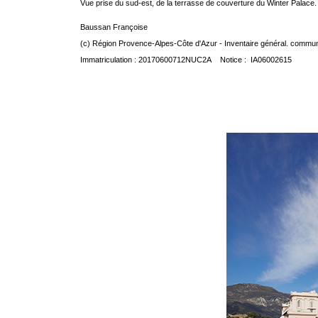
Vue prise du sud-est, de la terrasse de couverture du Winter Palace.
Baussan Françoise
(c) Région Provence-Alpes-Côte d'Azur - Inventaire général. communic
Immatriculation : 20170600712NUC2A Notice : IA06002615