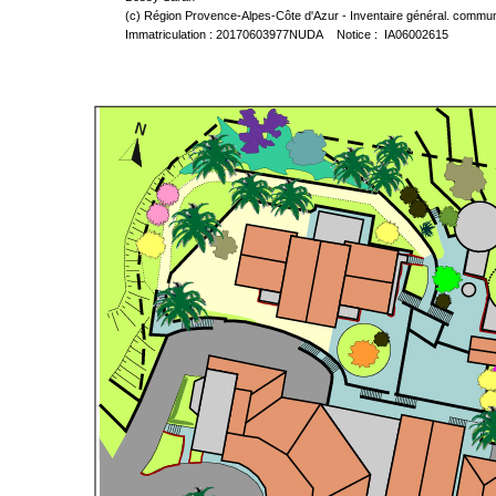
(c) Région Provence-Alpes-Côte d'Azur - Inventaire général. communic
Immatriculation : 20170603977NUDA Notice : IA06002615