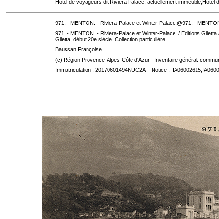
Hôtel de voyageurs dit Riviera Palace, actuellement immeuble;Hôtel 
971. - MENTON. - Riviera-Palace et Winter-Palace.@971. - MENTON.
971. - MENTON. - Riviera-Palace et Winter-Palace. / Editions Giletta / 
Giletta, début 20e siècle. Collection particulière.
Baussan Françoise
(c) Région Provence-Alpes-Côte d'Azur - Inventaire général. communic
Immatriculation : 20170601494NUC2A Notice : IA06002615;IA060