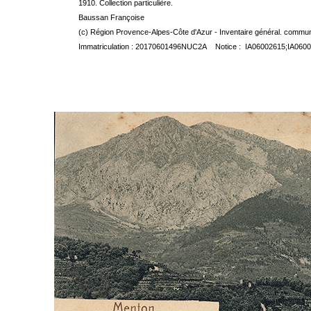
1910. Collection particulière.
Baussan Françoise
(c) Région Provence-Alpes-Côte d'Azur - Inventaire général. communic
Immatriculation : 20170601496NUC2A Notice : IA06002615;IA060