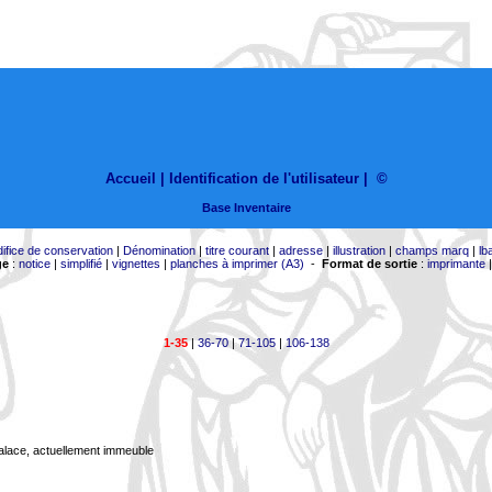
Accueil |
Identification de l'utilisateur
|
©
Base Inventaire
difice de conservation
|
Dénomination
|
titre courant
|
adresse
|
illustration
|
champs marq
|
lb
ge
:
notice
|
simplifié
|
vignettes
|
planches à imprimer (A3)
-
Format de sortie
:
imprimante
1-35
|
36-70
|
71-105
|
106-138
Palace, actuellement immeuble