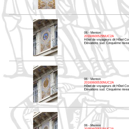
06 - Menton
20160600529NUC2A
Hôtel de voyageurs dit Hôtel Co
Elévations sud. Cinquième nivea
06 - Menton
20160600530NUC2A
Hôtel de voyageurs dit Hôtel Co
Elévations sud. Cinquième nive
06 - Menton
20160600531NUC2A