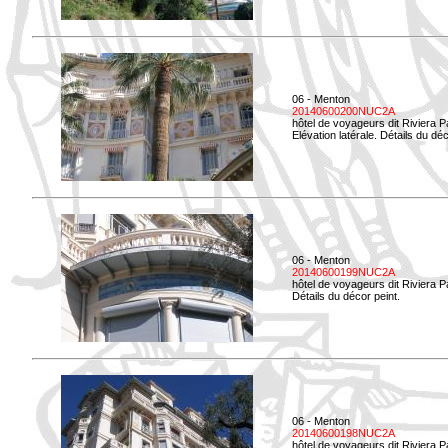
06 - Menton
20140600200NUC2A
hôtel de voyageurs dit Riviera 
Elévation latérale. Détails du déc
06 - Menton
20140600199NUC2A
hôtel de voyageurs dit Riviera 
Détails du décor peint.
06 - Menton
20140600198NUC2A
hôtel de voyageurs dit Riviera 