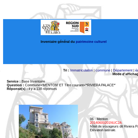
Inventaire général du
patrimoine culturel
Tri :
Immatriculation
|
commune
|
Département
|
é
Mode d'afficha
Service :
Base Inventaire
Question :
Commune='MENTON'
ET Titre courant='*RIVIERA PALACE*'
Réponse(s) :
il y a 138 réponses
06 - Menton
20140600201NUC2A
hôtel de voyageurs dit Riviera 
Elévation latérale.