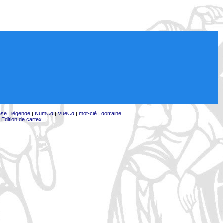
ase
|
légende
|
NumCd
|
VueCd
|
mot-clé
|
domaine
|
Edition de cartex