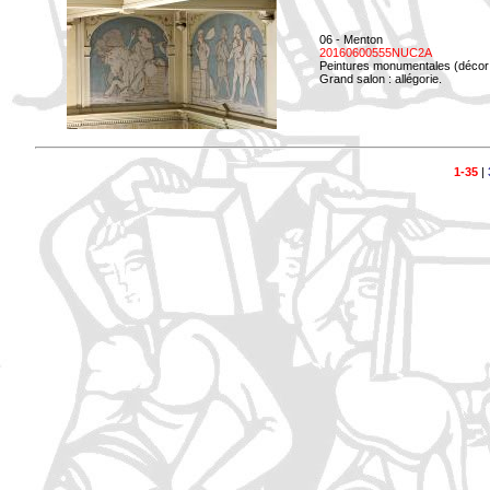
06 - Menton
20160600555NUC2A
Peintures monumentales (décor i
Grand salon : allégorie.
1-35
|