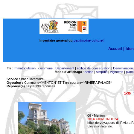
Inventaire général du
patrimoine culturel
Accueil |
Ident
Tri :
Immatriculation
|
commune
|
Département
|
édifice de conservation
|
Dénomination
Mode d'affichage
:
notice
|
simplifié
|
vignettes
|
planc
Service :
Base Inventaire
Question :
Commune='MENTON'
ET Titre courant='*RIVIERA PALACE*'
Réponse(s) :
il y a 138 réponses
1-35
|
06 - Menton
20140600201NUC2A
hôtel de voyageurs dit Riviera 
Elévation latérale.