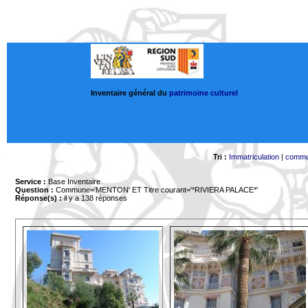
Inventaire général du
patrimoine culturel
Tri :
Immatriculation
|
comm
Service :
Base Inventaire
Question :
Commune='MENTON'
ET Titre courant='*RIVIERA PALACE*'
Réponse(s) :
il y a 138 réponses