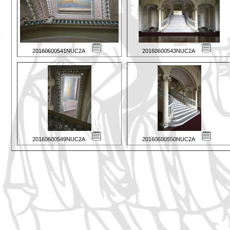
20160600541NUC2A
20160600543NUC2A
20160600549NUC2A
20160600550NUC2A