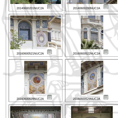
20140600201NUC2A
20140600200NUC2A
20160600521NUC2A
20160600522NUC2A
20160600528NUC2A
20160600529NUC2A