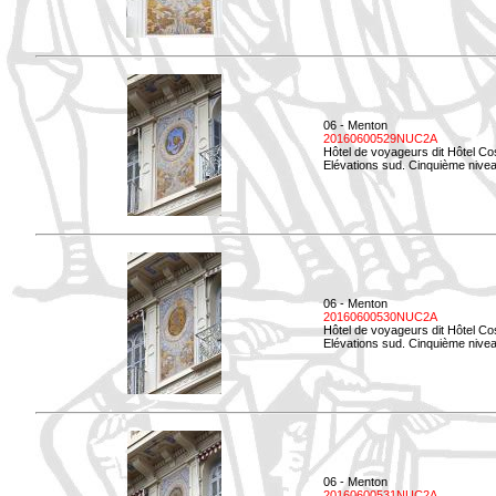
06 - Menton
20160600529NUC2A
Hôtel de voyageurs dit Hôtel Co
Elévations sud. Cinquième nivea
06 - Menton
20160600530NUC2A
Hôtel de voyageurs dit Hôtel Co
Elévations sud. Cinquième nive
06 - Menton
20160600531NUC2A