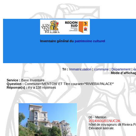
Inventaire général du
patrimoine culturel
Tri :
Immatriculation
|
commune
|
Département
|
é
Mode d'afficha
Service :
Base Inventaire
Question :
Commune='MENTON'
ET Titre courant='*RIVIERA PALACE*'
Réponse(s) :
il y a 138 réponses
06 - Menton
20140600201NUC2A
hôtel de voyageurs dit Riviera 
Elévation latérale.