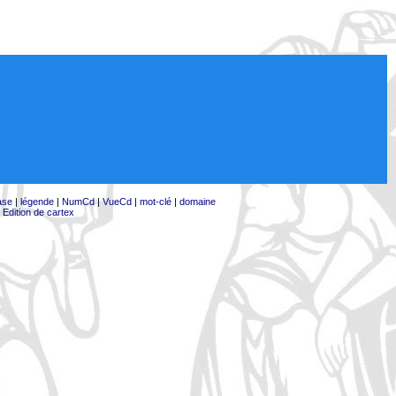
ase
|
légende
|
NumCd
|
VueCd
|
mot-clé
|
domaine
|
Edition de cartex