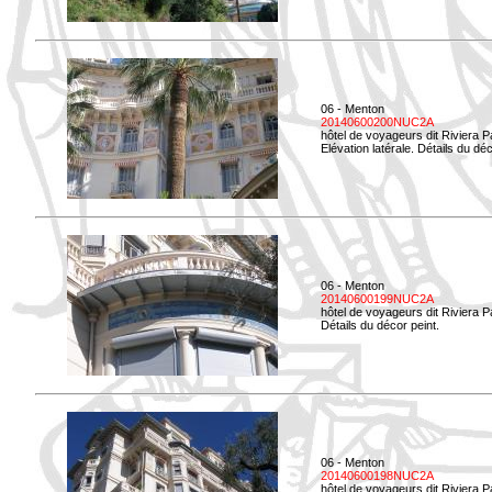
06 - Menton
20140600200NUC2A
hôtel de voyageurs dit Riviera 
Elévation latérale. Détails du déc
06 - Menton
20140600199NUC2A
hôtel de voyageurs dit Riviera 
Détails du décor peint.
06 - Menton
20140600198NUC2A
hôtel de voyageurs dit Riviera 