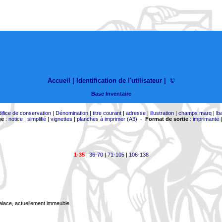
Accueil |
Identification de l'utilisateur
|
©
Base Inventaire
difice de conservation
|
Dénomination
|
titre courant
|
adresse
|
illustration
|
champs marq
|
lb
ge
:
notice
|
simplifié
|
vignettes
|
planches à imprimer (A3)
-
Format de sortie
:
imprimante
1-35
|
36-70
|
71-105
|
106-138
Palace, actuellement immeuble