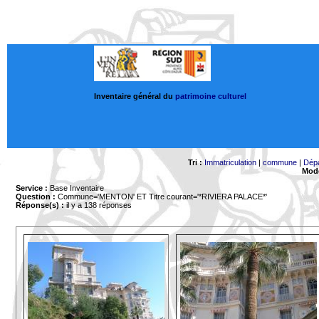
Inventaire général du
patrimoine culturel
Tri :
Immatriculation
|
commune
|
Dép
Mode
Service :
Base Inventaire
Question :
Commune='MENTON'
ET Titre courant='*RIVIERA PALACE*'
Réponse(s) :
il y a 138 réponses