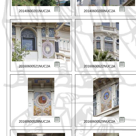
20140600201NUC2A
20140600200NUC2A
20160600521NUC2A
20160600522NUC2A
20160600528NUC2A
20160600529NUC2A