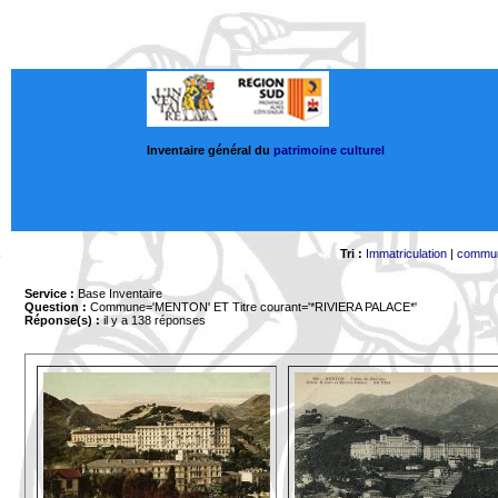
Inventaire général du
patrimoine culturel
Tri :
Immatriculation
|
commu
Service :
Base Inventaire
Question :
Commune='MENTON'
ET Titre courant='*RIVIERA PALACE*'
Réponse(s) :
il y a 138 réponses