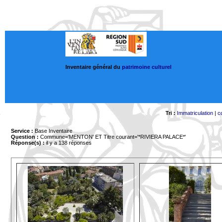
Inventaire général du
patrimoine culturel
Tri :
Immatriculation
|
c
Service :
Base Inventaire
Question :
Commune='MENTON'
ET Titre courant='*RIVIERA PALACE*'
Réponse(s) :
il y a 138 réponses