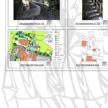
20160600652NUC2A
20160600654NUC2A
20170603979NUDA
20170603980NUDA