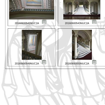
20160600541NUC2A
20160600543NUC2A
20160600549NUC2A
20160600550NUC2A