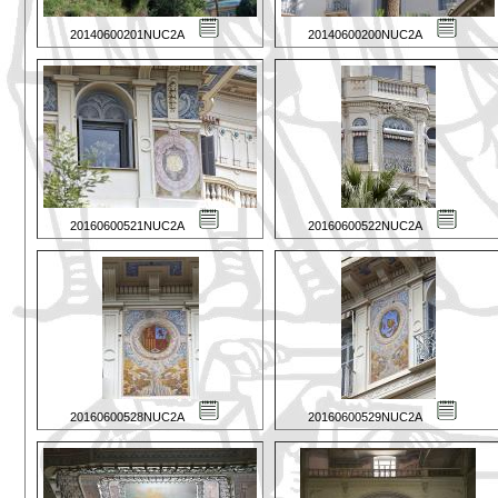
20140600201NUC2A
20140600200NUC2A
20160600521NUC2A
20160600522NUC2A
20160600528NUC2A
20160600529NUC2A