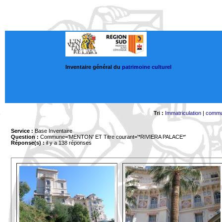
Inventaire général du
patrimoine culturel
Tri :
Immatriculation
|
comm
Service :
Base Inventaire
Question :
Commune='MENTON'
ET Titre courant='*RIVIERA PALACE*'
Réponse(s) :
il y a 138 réponses