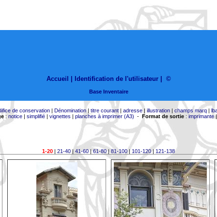
Accueil |
Identification de l'utilisateur
|
©
Base Inventaire
difice de conservation
|
Dénomination
|
titre courant
|
adresse
|
illustration
|
champs marq
|
lb
ge
:
notice
|
simplifié
|
vignettes
|
planches à imprimer (A3)
-
Format de sortie
:
imprimante
1-20
|
21-40
|
41-60
|
61-80
|
81-100
|
101-120
|
121-138