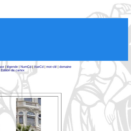
ase
|
légende
|
NumCd
|
VueCd
|
mot-clé
|
domaine
|
Edition de cartex