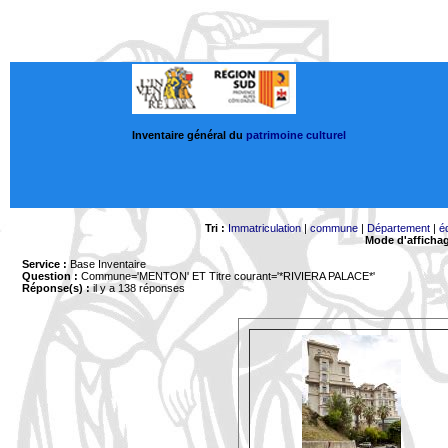
Inventaire général du
patrimoine culturel
Tri :
Immatriculation
|
commune
|
Département
|
é
Mode d'afficha
Service :
Base Inventaire
Question :
Commune='MENTON'
ET Titre courant='*RIVIERA PALACE*'
Réponse(s) :
il y a 138 réponses