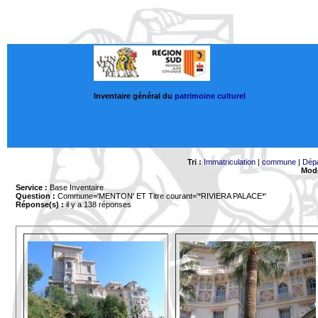
Inventaire général du
patrimoine culturel
Tri :
Immatriculation
|
commune
|
Dép
Mode
Service :
Base Inventaire
Question :
Commune='MENTON'
ET Titre courant='*RIVIERA PALACE*'
Réponse(s) :
il y a 138 réponses