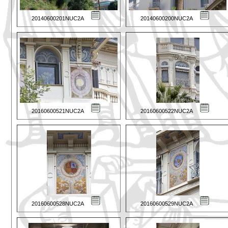
20140600201NUC2A
20140600200NUC2A
20160600521NUC2A
20160600522NUC2A
20160600528NUC2A
20160600529NUC2A