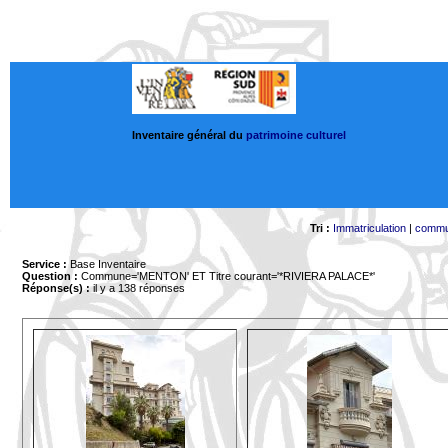
Inventaire général du
patrimoine culturel
Tri :
Immatriculation
|
comm
Service :
Base Inventaire
Question :
Commune='MENTON'
ET Titre courant='*RIVIERA PALACE*'
Réponse(s) :
il y a 138 réponses