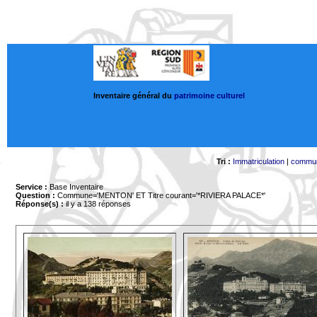
Inventaire général du
patrimoine culturel
Tri :
Immatriculation
|
commu
Service :
Base Inventaire
Question :
Commune='MENTON'
ET Titre courant='*RIVIERA PALACE*'
Réponse(s) :
il y a 138 réponses