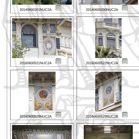
20140600201NUC2A
20140600200NUC2A
20160600521NUC2A
20160600522NUC2A
20160600528NUC2A
20160600529NUC2A