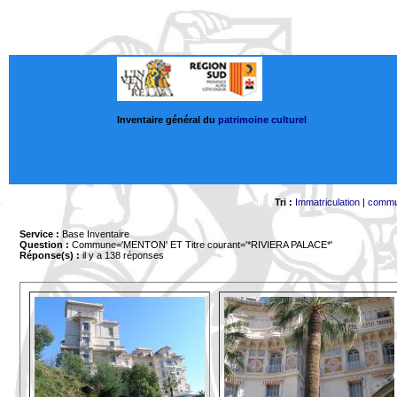
Inventaire général du
patrimoine culturel
Tri :
Immatriculation
|
comm
Service :
Base Inventaire
Question :
Commune='MENTON'
ET Titre courant='*RIVIERA PALACE*'
Réponse(s) :
il y a 138 réponses