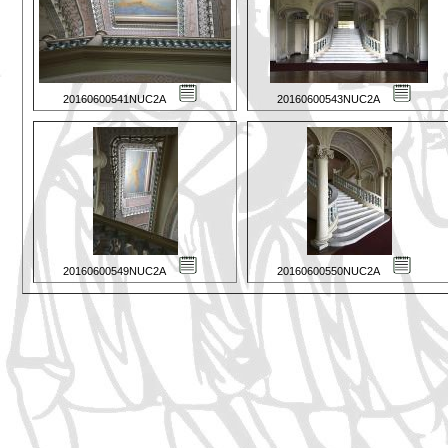
20160600541NUC2A
20160600543NUC2A
20160600549NUC2A
20160600550NUC2A