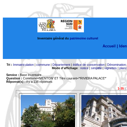
Inventaire général du
patrimoine culturel
Accueil |
Ident
Tri :
Immatriculation
|
commune
|
Département
|
édifice de conservation
|
Dénomination
Mode d'affichage
:
notice
|
simplifié
|
vignettes
|
planc
Service :
Base Inventaire
Question :
Commune='MENTON'
ET Titre courant='*RIVIERA PALACE*'
Réponse(s) :
il y a 138 réponses
1-35
|