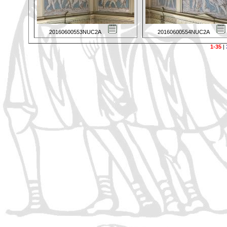
20160600553NUC2A
20160600554NUC2A
1-35
|