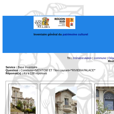
Inventaire général du
patrimoine culturel
Tri :
Immatriculation
|
commune
|
Dép
Mode
Service :
Base Inventaire
Question :
Commune='MENTON'
ET Titre courant='*RIVIERA PALACE*'
Réponse(s) :
il y a 138 réponses