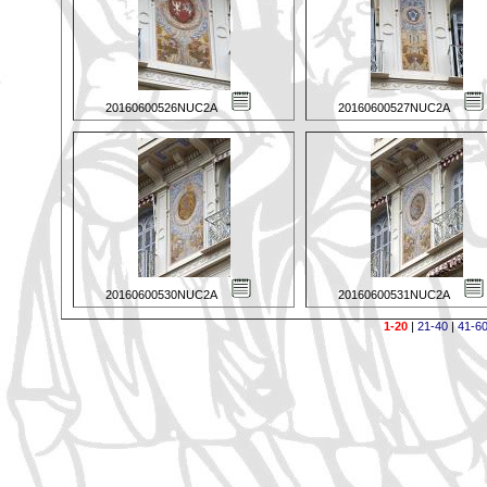
20160600526NUC2A
20160600527NUC2A
20160600530NUC2A
20160600531NUC2A
1-20
|
21-40
|
41-6