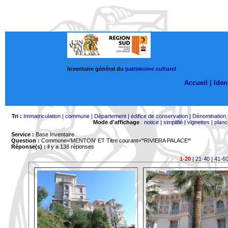
Inventaire général du
patrimoine culturel
Accueil |
Ident
Tri :
Immatriculation
|
commune
|
Département
|
édifice de conservation
|
Dénomination
Mode d'affichage
:
notice
|
simplifié
|
vignettes
|
planc
Service :
Base Inventaire
Question :
Commune='MENTON'
ET Titre courant='*RIVIERA PALACE*'
Réponse(s) :
il y a 138 réponses
1-20
|
21-40
|
41-6