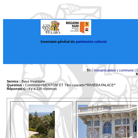
Inventaire général du
patrimoine culturel
Tri :
Immatriculation
|
commune
|
M
Service :
Base Inventaire
Question :
Commune='MENTON'
ET Titre courant='*RIVIERA PALACE*'
Réponse(s) :
il y a 138 réponses