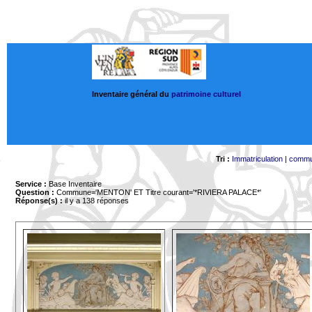
Inventaire général du
patrimoine culturel
Tri :
Immatriculation
|
comm
Service :
Base Inventaire
Question :
Commune='MENTON'
ET Titre courant='*RIVIERA PALACE*'
Réponse(s) :
il y a 138 réponses