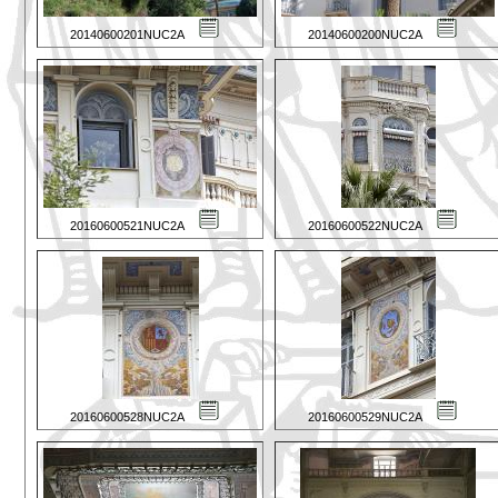
20140600201NUC2A
20140600200NUC2A
20160600521NUC2A
20160600522NUC2A
20160600528NUC2A
20160600529NUC2A