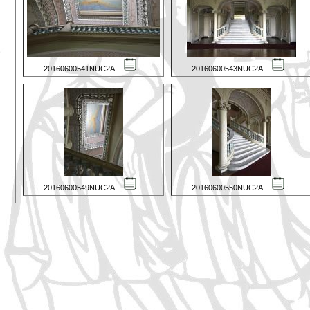
20160600541NUC2A
20160600543NUC2A
20160600549NUC2A
20160600550NUC2A