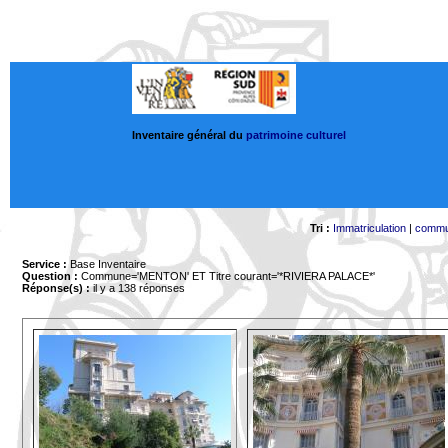
Inventaire général du
patrimoine culturel
Tri :
Immatriculation
|
comm
Service :
Base Inventaire
Question :
Commune='MENTON'
ET Titre courant='*RIVIERA PALACE*'
Réponse(s) :
il y a 138 réponses