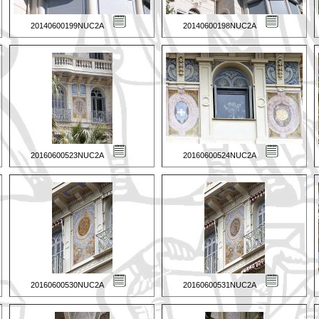
20140600199NUC2A
20140600198NUC2A
20160600523NUC2A
20160600524NUC2A
20160600530NUC2A
20160600531NUC2A