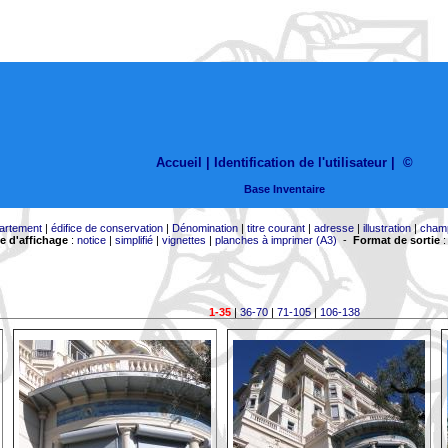
Accueil |
Identification de l'utilisateur
|
©
Base Inventaire
artement
|
édifice de conservation
|
Dénomination
|
titre courant
|
adresse
|
illustration
|
cham
 d'affichage
:
notice
|
simplifié
|
vignettes
|
planches à imprimer (A3)
-
Format de sortie
1-35
|
36-70
|
71-105
|
106-138