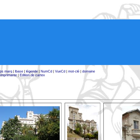
ps marq
|
lbase
|
légende
|
NumCd
|
VueCd
|
mot-clé
|
domaine
:
imprimante
|
Edition de cartex