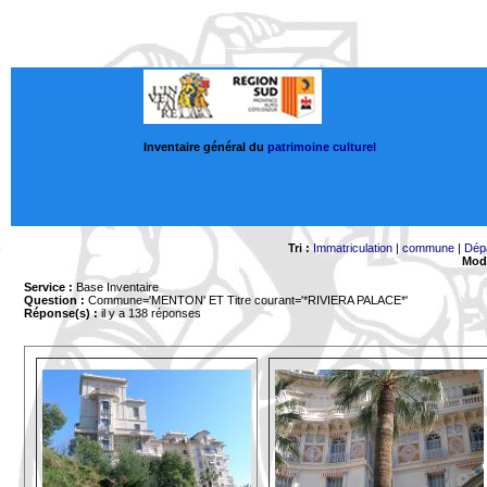
Inventaire général du
patrimoine culturel
Tri :
Immatriculation
|
commune
|
Dép
Mode
Service :
Base Inventaire
Question :
Commune='MENTON'
ET Titre courant='*RIVIERA PALACE*'
Réponse(s) :
il y a 138 réponses