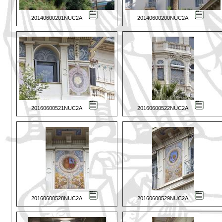
20140600201NUC2A
20140600200NUC2A
20160600521NUC2A
20160600522NUC2A
20160600528NUC2A
20160600529NUC2A