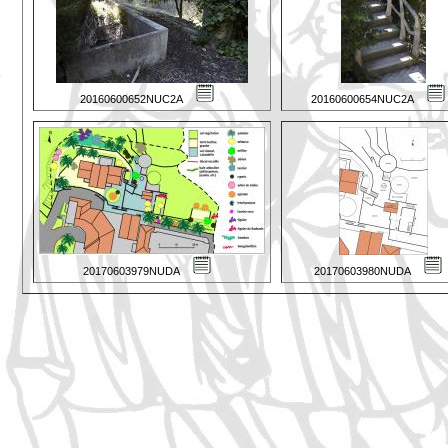
20160600652NUC2A
20160600654NUC2A
20170603979NUDA
20170603980NUDA