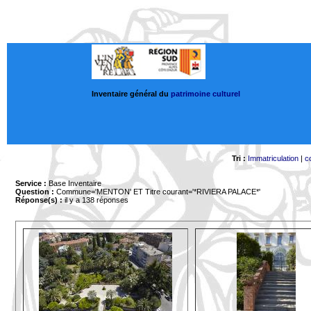
Inventaire général du
patrimoine culturel
Tri :
Immatriculation
|
c
Service :
Base Inventaire
Question :
Commune='MENTON'
ET Titre courant='*RIVIERA PALACE*'
Réponse(s) :
il y a 138 réponses