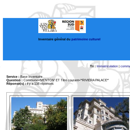
Inventaire général du
patrimoine culturel
Tri :
Immatriculation
|
comm
Service :
Base Inventaire
Question :
Commune='MENTON'
ET Titre courant='*RIVIERA PALACE*'
Réponse(s) :
il y a 138 réponses