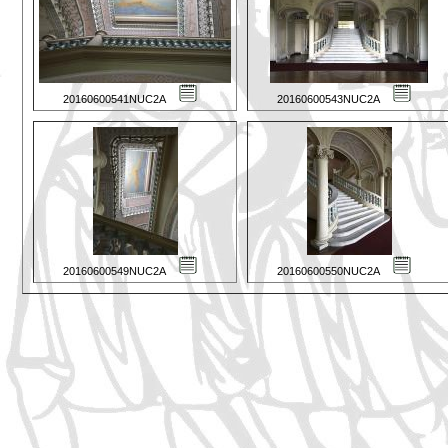
20160600541NUC2A
20160600543NUC2A
20160600549NUC2A
20160600550NUC2A