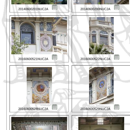
20140600201NUC2A
20140600200NUC2A
20160600521NUC2A
20160600522NUC2A
20160600528NUC2A
20160600529NUC2A