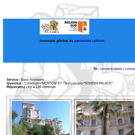
Inventaire général du
patrimoine culturel
Tri :
Immatriculation
|
comm
Service :
Base Inventaire
Question :
Commune='MENTON'
ET Titre courant='*RIVIERA PALACE*'
Réponse(s) :
il y a 138 réponses