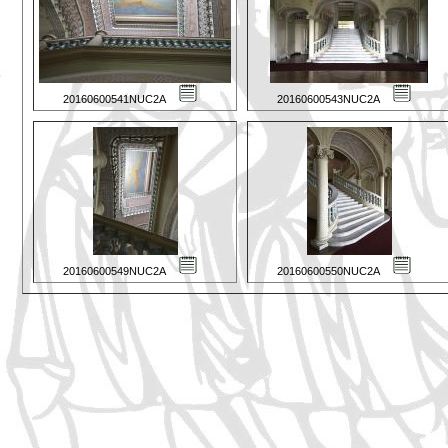
20160600541NUC2A
20160600543NUC2A
20160600549NUC2A
20160600550NUC2A