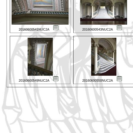
20160600541NUC2A
20160600543NUC2A
20160600549NUC2A
20160600550NUC2A