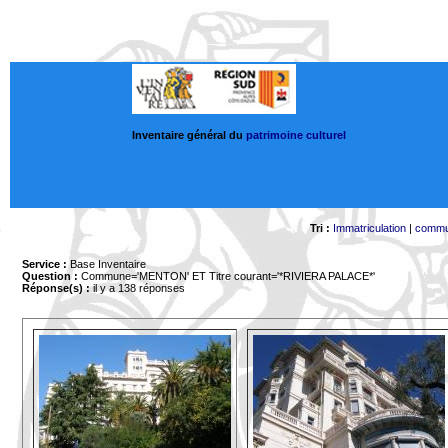
Inventaire général du
patrimoine culturel
Tri :
Immatriculation
|
comm
Service :
Base Inventaire
Question :
Commune='MENTON'
ET Titre courant='*RIVIERA PALACE*'
Réponse(s) :
il y a 138 réponses