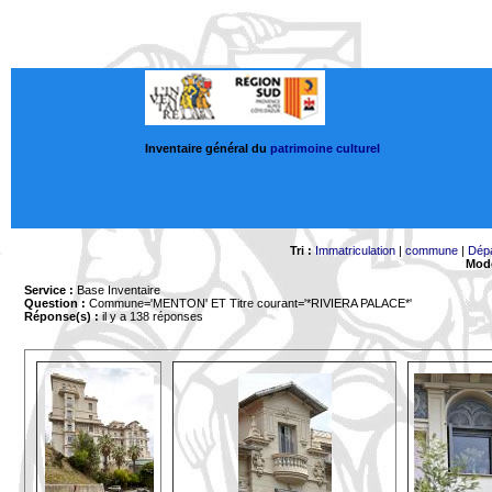
Inventaire général du
patrimoine culturel
Tri :
Immatriculation
|
commune
|
Dép
Mode
Service :
Base Inventaire
Question :
Commune='MENTON'
ET Titre courant='*RIVIERA PALACE*'
Réponse(s) :
il y a 138 réponses