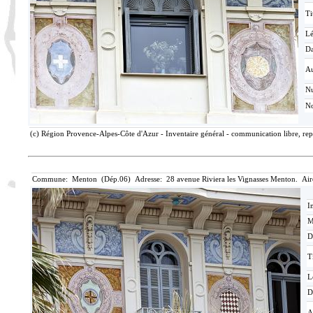
Ti
L
Da
Au
N
No
(c) Région Provence-Alpes-Côte d'Azur - Inventaire général - communication libre, rep
Commune: Menton (Dép.06) Adresse: 28 avenue Riviera les Vignasses Menton. Air
I
M
D
T
L
D
A