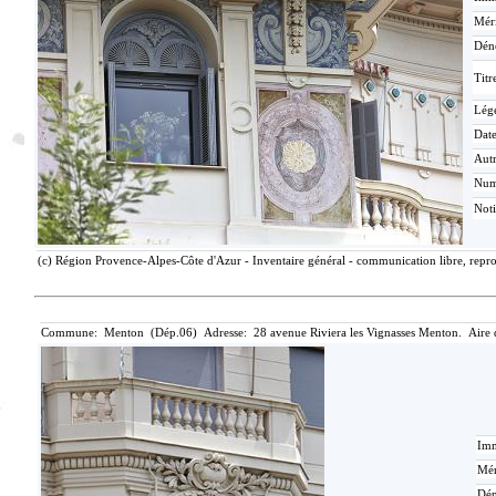
Méri
Dén
Titr
Lég
Date
Aut
Nu
Not
(c) Région Provence-Alpes-Côte d'Azur - Inventaire général - communication libre, repro
Commune: Menton (Dép.06) Adresse: 28 avenue Riviera les Vignasses Menton. Aire 
Imm
Mér
Dén