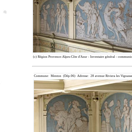
(c) Région Provence-Alpes-Côte d'Azur - Inventaire général - communicat
Commune: Menton (Dép.06) Adresse: 28 avenue Riviera les Vignasse