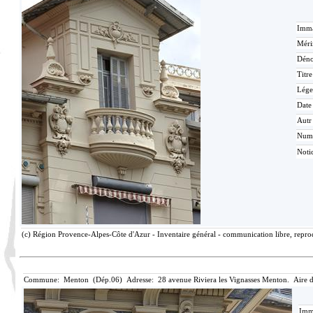
Imma
Méri
Déno
Titr
Lége
Date
Autr
Num
Noti
(c) Région Provence-Alpes-Côte d'Azur - Inventaire général - communication libre, reprod
Commune: Menton (Dép.06) Adresse: 28 avenue Riviera les Vignasses Menton. Aire 
Imma