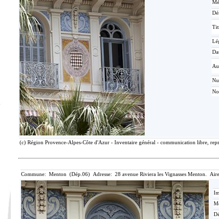
Mé
Dé
Tit
Lé
Da
Au
N
No
(c) Région Provence-Alpes-Côte d'Azur - Inventaire général - communication libre, repr
Commune: Menton (Dép.06) Adresse: 28 avenue Riviera les Vignasses Menton. Aire
Im
Mé
Dé