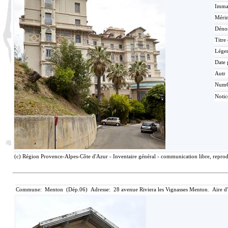
Immat
Mérim
Déno
Titre
Lége
Date 
Autr
Num
Noti
(c) Région Provence-Alpes-Côte d'Azur - Inventaire général - communication libre, reprodu
Commune: Menton (Dép.06) Adresse: 28 avenue Riviera les Vignasses Menton. Aire d