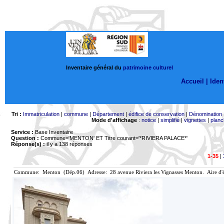
Inventaire général du
patrimoine culturel
Accueil |
Ident
Tri :
Immatriculation
|
commune
|
Département
|
édifice de conservation
|
Dénomination
Mode d'affichage
:
notice
|
simplifié
|
vignettes
|
planc
Service :
Base Inventaire
Question :
Commune='MENTON'
ET Titre courant='*RIVIERA PALACE*'
Réponse(s) :
il y a 138 réponses
1-35
|
Commune: Menton (Dép.06) Adresse: 28 avenue Riviera les Vignasses Menton. Aire d'