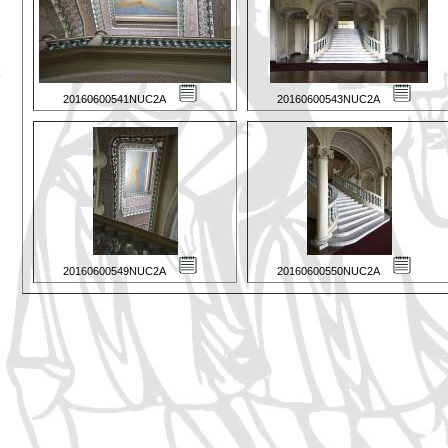
20160600541NUC2A
20160600543NUC2A
20160600549NUC2A
20160600550NUC2A