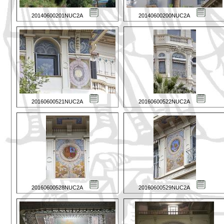
20140600201NUC2A
20140600200NUC2A
20160600521NUC2A
20160600522NUC2A
20160600528NUC2A
20160600529NUC2A