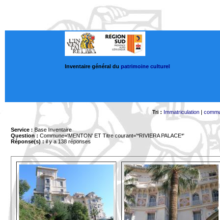
Inventaire général du
patrimoine culturel
Tri :
Immatriculation
|
comm
Service :
Base Inventaire
Question :
Commune='MENTON'
ET Titre courant='*RIVIERA PALACE*'
Réponse(s) :
il y a 138 réponses