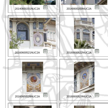
20140600201NUC2A
20140600200NUC2A
20160600521NUC2A
20160600522NUC2A
20160600528NUC2A
20160600529NUC2A