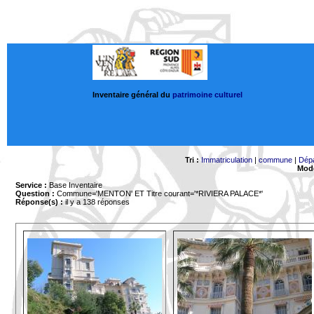
Inventaire général du
patrimoine culturel
Tri :
Immatriculation
|
commune
|
Dép
Mode
Service :
Base Inventaire
Question :
Commune='MENTON'
ET Titre courant='*RIVIERA PALACE*'
Réponse(s) :
il y a 138 réponses