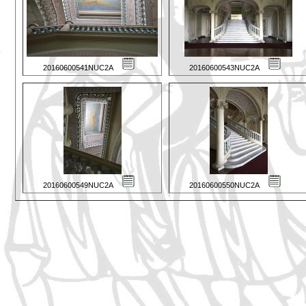
20160600541NUC2A
20160600543NUC2A
20160600549NUC2A
20160600550NUC2A