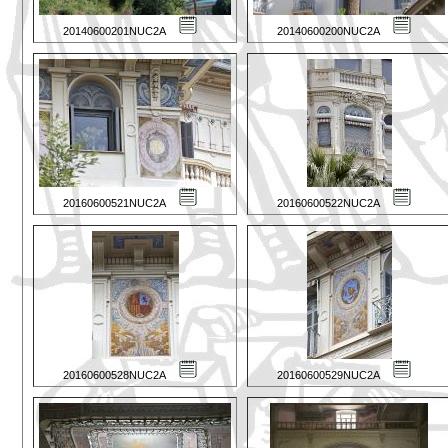
20140600201NUC2A
20140600200NUC2A
20160600521NUC2A
20160600522NUC2A
20160600528NUC2A
20160600529NUC2A