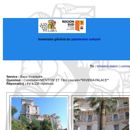
Inventaire général du
patrimoine culturel
Tri :
Immatriculation
|
comm
Service :
Base Inventaire
Question :
Commune='MENTON'
ET Titre courant='*RIVIERA PALACE*'
Réponse(s) :
il y a 138 réponses