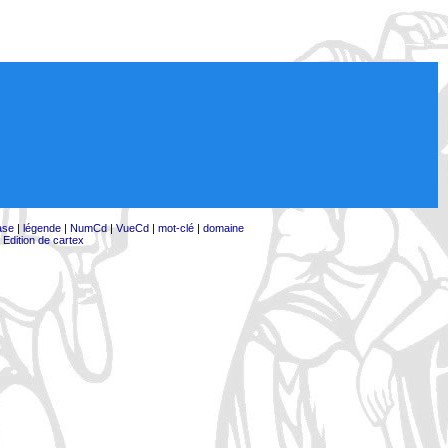
ase
|
légende
|
NumCd
|
VueCd
|
mot-clé
|
domaine
|
Edition de cartex