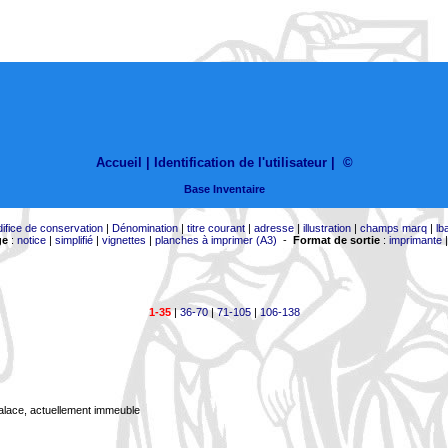
Accueil |
Identification de l'utilisateur
|
©
Base Inventaire
difice de conservation
|
Dénomination
|
titre courant
|
adresse
|
illustration
|
champs marq
|
lb
ge
:
notice
|
simplifié
|
vignettes
|
planches à imprimer (A3)
-
Format de sortie
:
imprimante
1-35
|
36-70
|
71-105
|
106-138
Palace, actuellement immeuble