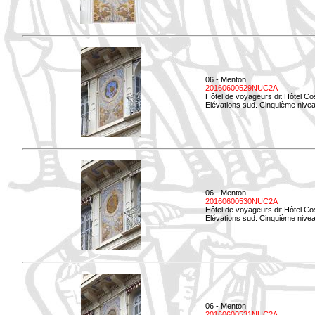
06 - Menton
20160600529NUC2A
Hôtel de voyageurs dit Hôtel Co
Elévations sud. Cinquième nivea
06 - Menton
20160600530NUC2A
Hôtel de voyageurs dit Hôtel Co
Elévations sud. Cinquième nive
06 - Menton
20160600531NUC2A