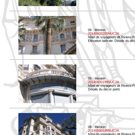
06 - Menton
20140600200NUC2A
hôtel de voyageurs dit Riviera 
Elévation latérale. Détails du déc
06 - Menton
20140600199NUC2A
hôtel de voyageurs dit Riviera 
Détails du décor peint.
06 - Menton
20140600198NUC2A
hôtel de voyageurs dit Riviera 