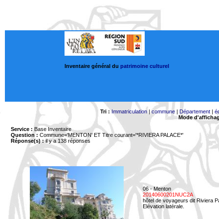
Inventaire général du
patrimoine culturel
Tri :
Immatriculation
|
commune
|
Département
|
é
Mode d'afficha
Service :
Base Inventaire
Question :
Commune='MENTON'
ET Titre courant='*RIVIERA PALACE*'
Réponse(s) :
il y a 138 réponses
06 - Menton
20140600201NUC2A
hôtel de voyageurs dit Riviera 
Elévation latérale.