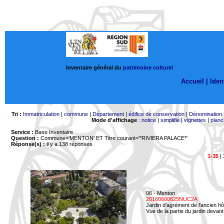
Inventaire général du
patrimoine culturel
Accueil |
Ident
Tri :
Immatriculation
|
commune
|
Département
|
édifice de conservation
|
Dénomination
Mode d'affichage
:
notice
|
simplifié
|
vignettes
|
planc
Service :
Base Inventaire
Question :
Commune='MENTON'
ET Titre courant='*RIVIERA PALACE*'
Réponse(s) :
il y a 138 réponses
1-35
|
06 - Menton
20160600625NUC2A
Jardin d'agrément de l'ancien hô
Vue de la partie du jardin devant 