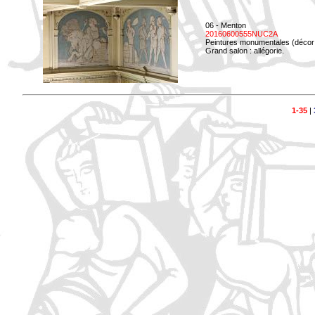
06 - Menton
20160600555NUC2A
Peintures monumentales (décor i
Grand salon : allégorie.
1-35
|