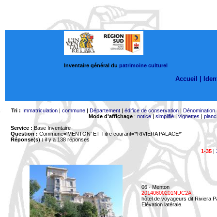
Inventaire général du
patrimoine culturel
Accueil |
Ident
Tri :
Immatriculation
|
commune
|
Département
|
édifice de conservation
|
Dénomination
Mode d'affichage
:
notice
|
simplifié
|
vignettes
|
planc
Service :
Base Inventaire
Question :
Commune='MENTON'
ET Titre courant='*RIVIERA PALACE*'
Réponse(s) :
il y a 138 réponses
1-35
|
06 - Menton
20140600201NUC2A
hôtel de voyageurs dit Riviera 
Elévation latérale.