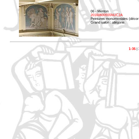
06 - Menton
20160600555NUC2A
Peintures monumentales (décor i
Grand salon : allégorie.
1-35
|