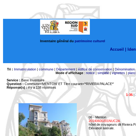
Inventaire général du
patrimoine culturel
Accueil |
Ident
Tri :
Immatriculation
|
commune
|
Département
|
édifice de conservation
|
Dénomination
Mode d'affichage
:
notice
|
simplifié
|
vignettes
|
planc
Service :
Base Inventaire
Question :
Commune='MENTON'
ET Titre courant='*RIVIERA PALACE*'
Réponse(s) :
il y a 138 réponses
1-35
|
06 - Menton
20140600201NUC2A
hôtel de voyageurs dit Riviera 
Elévation latérale.