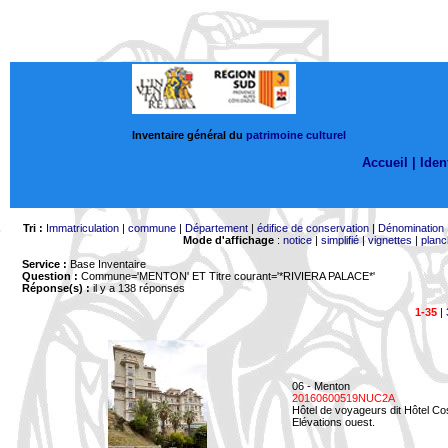
Inventaire général du
patrimoine culturel
Accueil |
Ident
Tri :
Immatriculation
|
commune
|
Département
|
édifice de conservation
|
Dénomination
Mode d'affichage
:
notice
|
simplifié
|
vignettes
|
planc
Service :
Base Inventaire
Question :
Commune='MENTON'
ET Titre courant='*RIVIERA PALACE*'
Réponse(s) :
il y a 138 réponses
1-35
|
06 - Menton
20160600519NUC2A
Hôtel de voyageurs dit Hôtel Co
Elévations ouest.