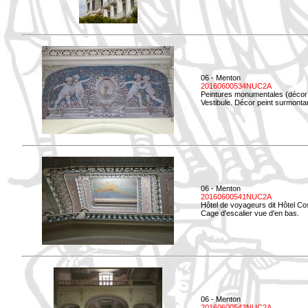
06 - Menton
20160600534NUC2A
Peintures monumentales (décor i
Vestibule. Décor peint surmontan
06 - Menton
20160600541NUC2A
Hôtel de voyageurs dit Hôtel Co
Cage d'escalier vue d'en bas.
06 - Menton
20160600543NUC2A