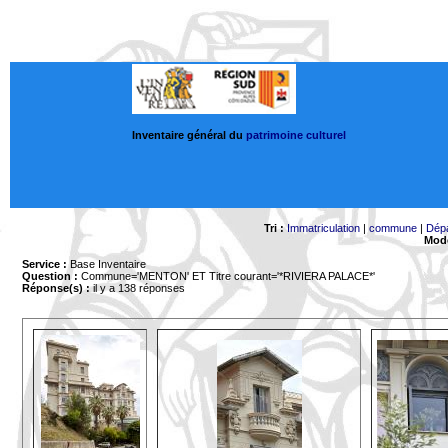
Inventaire général du
patrimoine culturel
Tri :
Immatriculation
|
commune
|
Dép
Mode
Service :
Base Inventaire
Question :
Commune='MENTON'
ET Titre courant='*RIVIERA PALACE*'
Réponse(s) :
il y a 138 réponses