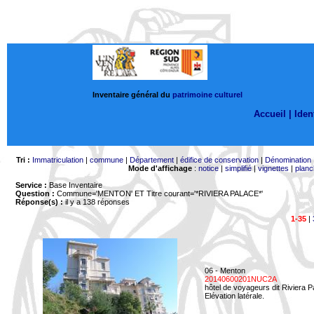
Inventaire général du
patrimoine culturel
Accueil |
Ident
Tri :
Immatriculation
|
commune
|
Département
|
édifice de conservation
|
Dénomination
Mode d'affichage
:
notice
|
simplifié
|
vignettes
|
planc
Service :
Base Inventaire
Question :
Commune='MENTON'
ET Titre courant='*RIVIERA PALACE*'
Réponse(s) :
il y a 138 réponses
1-35
|
06 - Menton
20140600201NUC2A
hôtel de voyageurs dit Riviera 
Elévation latérale.