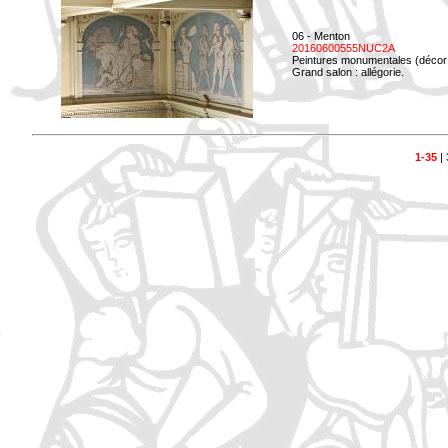
06 - Menton
20160600555NUC2A
Peintures monumentales (décor i
Grand salon : allégorie.
1-35
|