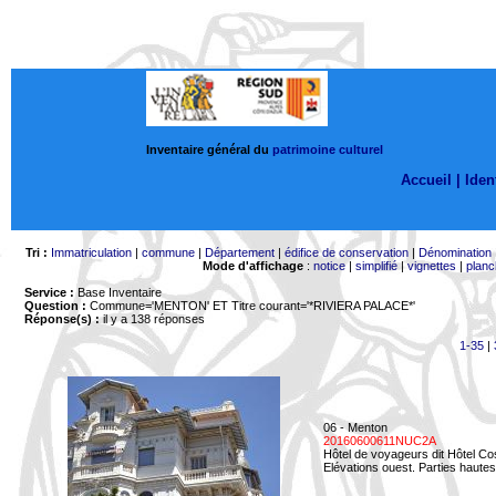
Inventaire général du
patrimoine culturel
Accueil |
Ident
Tri :
Immatriculation
|
commune
|
Département
|
édifice de conservation
|
Dénomination
Mode d'affichage
:
notice
|
simplifié
|
vignettes
|
planc
Service :
Base Inventaire
Question :
Commune='MENTON'
ET Titre courant='*RIVIERA PALACE*'
Réponse(s) :
il y a 138 réponses
1-35
|
06 - Menton
20160600611NUC2A
Hôtel de voyageurs dit Hôtel Co
Elévations ouest. Parties hautes