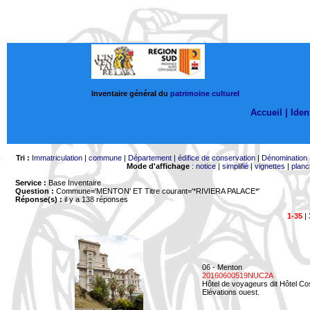
Inventaire général du
patrimoine culturel
Accueil |
Ident
Tri :
Immatriculation
|
commune
|
Département
|
édifice de conservation
|
Dénomination
Mode d'affichage
:
notice
|
simplifié
|
vignettes
|
planc
Service :
Base Inventaire
Question :
Commune='MENTON'
ET Titre courant='*RIVIERA PALACE*'
Réponse(s) :
il y a 138 réponses
1-35
|
06 - Menton
20160600519NUC2A
Hôtel de voyageurs dit Hôtel Co
Elévations ouest.